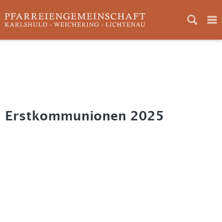
Home
Aktuelles
Gottesdienste
Erstkommunionen 2025
Neuigkeiten
Ansprechpartner
Pfarreien
Pfarrgemeinderat
Kirchenverwaltung
Bilder