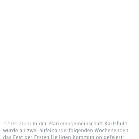
Kontakt
Links
Datenschutzerklärung
Next
Impressum
22.04.2026
In der Pfarreiengemeinschaft Karlshuld
wurde an zwei aufeinanderfolgenden Wochenenden
das Fest der Ersten Heiligen Kommunion gefeiert: