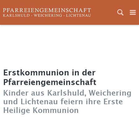
Home
Aktuelles
Gottesdienste
Erstkommunion in der
Neuigkeiten
Pfarreiengemeinschaft
Ansprechpartner
Kinder aus Karlshuld, Weichering
Pfarreien
und Lichtenau feiern ihre Erste
Heilige Kommunion
Pfarrgemeinderat
Kirchenverwaltung
Bilder