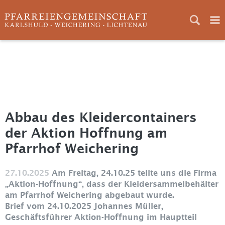
Home
Aktuelles
Gottesdienste
Abbau des Kleidercontainers
Neuigkeiten
der Aktion Hoffnung am
Ansprechpartner
Pfarrhof Weichering
Pfarreien
27.10.2025
Am Freitag, 24.10.25 teilte uns die Firma
Pfarrgemeinderat
„Aktion-Hoffnung“, dass der Kleidersammelbehälter
am Pfarrhof Weichering abgebaut wurde.
Kirchenverwaltung
Brief vom 24.10.2025 Johannes Müller,
Geschäftsführer Aktion-Hoffnung im Hauptteil
Bilder